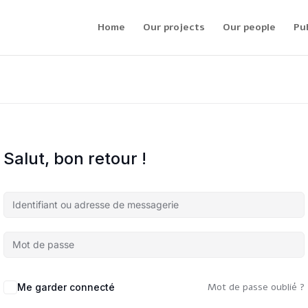
Home
Our projects
Our people
Pu
Salut, bon retour !
Mot de passe oublié ?
Me garder connecté