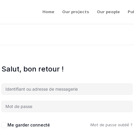
Home
Our projects
Our people
Pu
Salut, bon retour !
Mot de passe oublié ?
Me garder connecté